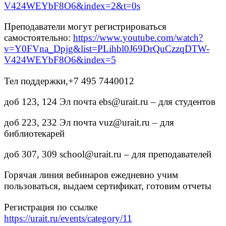
V424WEYbF8O6&index=2&t=0s
Преподаватели могут регистрироваться
самостоятельно:
https://www.youtube.com/watch?
v=Y0FVna_Dpjg&list=PLihbl0J69DrQuCzzqDTW-
V424WEYbF8O6&index=5
Тел поддержки,+7 495 7440012
доб 123, 124 Эл почта ebs@urait.ru – для студентов
доб 223, 232 Эл почта vuz@urait.ru – для
библиотекарей
доб 307, 309 school@urait.ru – для преподавателей
Горячая линия вебинаров ежедневно учим
пользоваться, выдаем сертификат, готовим отчеты
Регистрация по ссылке
https://urait.ru/events/category/11